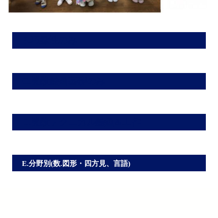
B.巧緻性のみ
C.受験絵画基礎のみ
D.受験テクニカル絵画&工作
E.分野別(数.図形・四方見、言語)