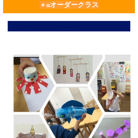
＋αオーダークラス
A.巧緻性&受験絵画基礎