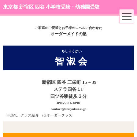
東京都 新宿区 四谷 小学校受験・幼稚園受験
ご家庭のご要望とお子様のレベルに合わせた
オーダーメイドの塾
ちしゅくかい
智 淑 会
新宿区 四谷 三栄町 15－39
ステラ四谷１F
四ツ谷駅徒歩３分
090-5301-1898
contact@chisyukukai.jp
HOME
|
クラス紹介
|
+αオーダークラス
|
A.巧緻性＆受験絵画基礎