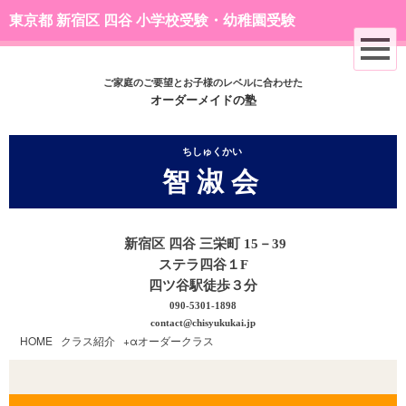
東京都 新宿区 四谷 小学校受験・幼稚園受験
ご家庭のご要望とお子様のレベルに合わせた
オーダーメイドの塾
ちしゅくかい
智 淑 会
新宿区 四谷 三栄町 15－39
ステラ四谷１F
四ツ谷駅徒歩３分
090-5301-1898
contact@chisyukukai.jp
HOME
|
クラス紹介
|
+αオーダークラス
|
C.受験絵画基礎のみ