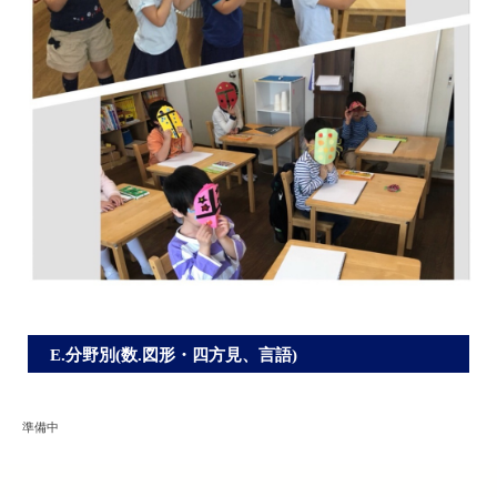
E.分野別(数.図形・四方見、言語)
準備中