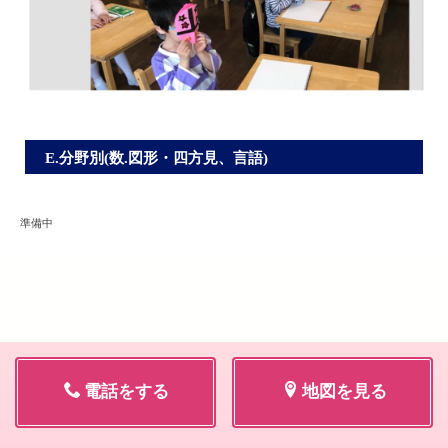
E.分野別(数.図形・四方見、言語)
準備中
電話をする
地図を見る