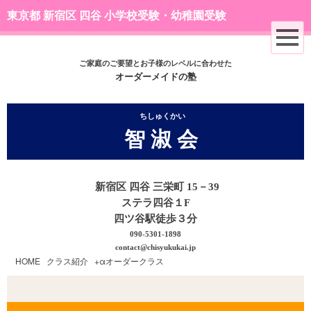
東京都 新宿区 四谷 小学校受験・幼稚園受験
ご家庭のご要望とお子様のレベルに合わせた
オーダーメイドの塾
ちしゅくかい
智 淑 会
新宿区 四谷 三栄町 15－39
ステラ四谷１F
四ツ谷駅徒歩３分
090-5301-1898
contact@chisyukukai.jp
HOME
|
クラス紹介
|
+αオーダークラス
|
B.巧緻性のみ