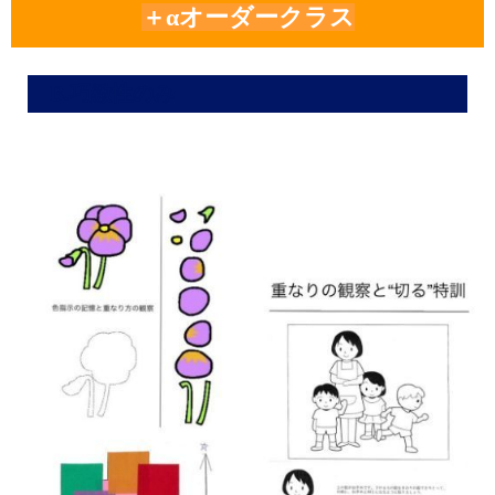
＋αオーダークラス
B.巧緻性のみ