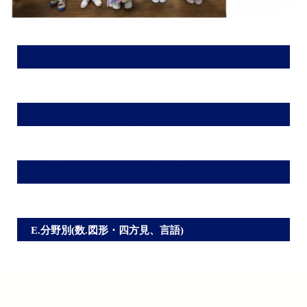
B.巧緻性のみ
C.受験絵画基礎のみ
D.受験テクニカル絵画&工作
E.分野別(数.図形・四方見、言語)