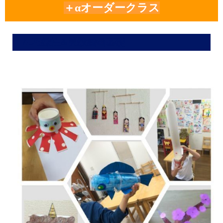
＋αオーダークラス
A.巧緻性&受験絵画基礎