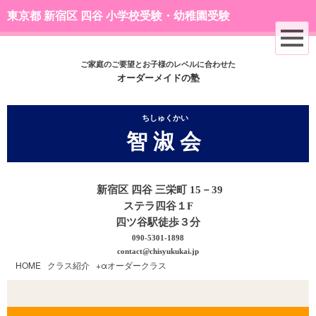
東京都 新宿区 四谷 小学校受験・幼稚園受験
ご家庭のご要望とお子様のレベルに合わせた
オーダーメイドの塾
ちしゅくかい
智 淑 会
新宿区 四谷 三栄町 15－39
ステラ四谷１F
四ツ谷駅徒歩３分
090-5301-1898
contact@chisyukukai.jp
HOME
|
クラス紹介
|
+αオーダークラス
|
A.巧緻性＆受験絵画基礎